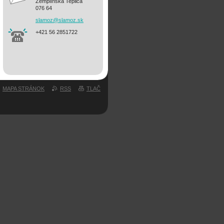
Zemplínska Teplica
076 64
slamoz@s
lamoz.sk
+421 56 2851722
MAPA STRÁNOK
RSS
TLAČ