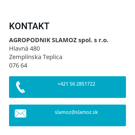
KONTAKT
AGROPODNIK SLAMOZ spol. s r.o.
Hlavná 480
Zemplínska Teplica
076 64
+421 56 2851722
slamoz@s
lamoz.sk