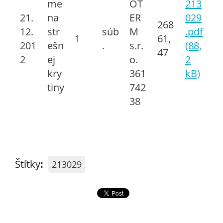
me
OT
213
21.
na
ER
029
268
12.
str
súb
M
.pdf
1
61,
201
ešn
.
s.r.
(88,
47
2
ej
o.
2
kry
361
kB)
tiny
742
38
Štítky
:
213029