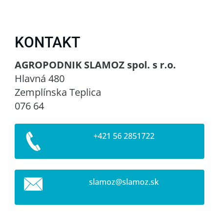
KONTAKT
AGROPODNIK SLAMOZ spol. s r.o.
Hlavná 480
Zemplínska Teplica
076 64
+421 56 2851722
slamoz@s
lamoz.sk