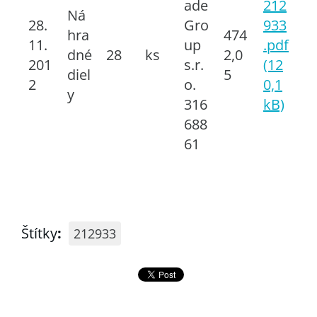
ade
212
Ná
28.
Gro
933
hra
474
11.
up
.pdf
dné
28
ks
2,0
201
s.r.
(12
diel
5
2
o.
0,1
y
316
kB)
688
61
Štítky
:
212933