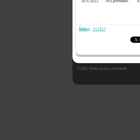
16.5.2012
TKŠ,prestabil..
6
Štítky
:
212317
© 2011 Všetky práva vyhradené.