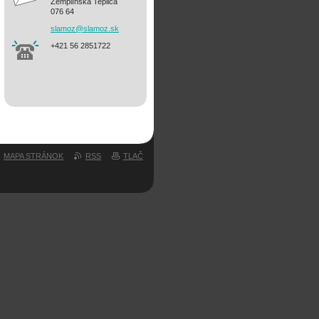
Zemplínska Teplica
076 64
slamoz@s
lamoz.sk
+421 56 2851722
MAPA STRÁNOK
RSS
TLAČ