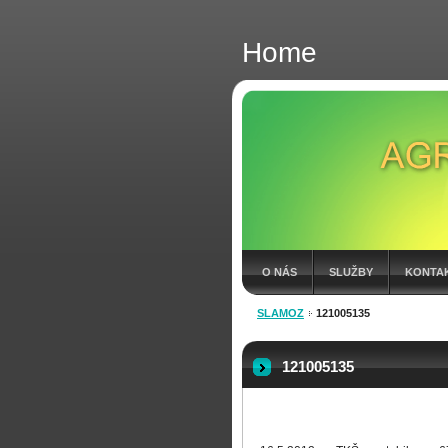
Home
O NÁS
SLUŽBY
KONTA
SLAMOZ
121005135
FAKTÚRY 2026
121005135