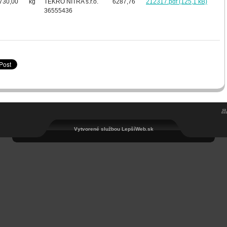
730,00
kg
TEKRO NITRA s.r.o.
6287,76
212317.pdf (125,1 kB)
36555436
Vytvorené službou LepšíWeb.sk