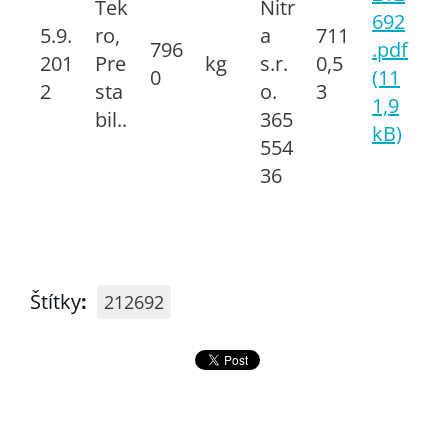
Tek
Nitr
692
5.9.
ro,
a
711
796
.pdf
201
Pre
kg
s.r.
0,5
0
(11
2
sta
o.
3
1,9
bil..
365
kB)
554
36
Štítky
:
212692