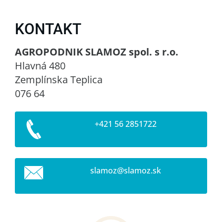
KONTAKT
AGROPODNIK SLAMOZ spol. s r.o.
Hlavná 480
Zemplínska Teplica
076 64
+421 56 2851722
slamoz@s
lamoz.sk