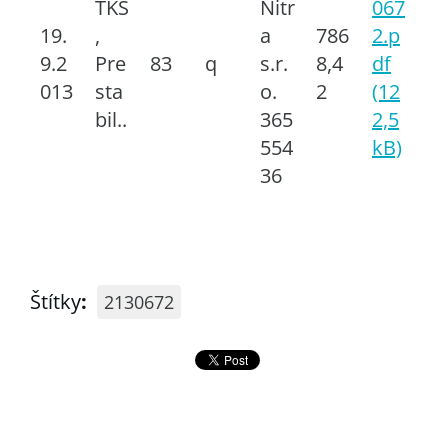
TKŠ
Nitr
067
19.
,
a
786
2.p
9.2
Pre
83
q
s.r.
8,4
df
013
sta
o.
2
(12
bil..
365
2,5
554
kB)
36
Štítky
:
2130672