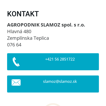
KONTAKT
AGROPODNIK SLAMOZ spol. s r.o.
Hlavná 480
Zemplínska Teplica
076 64
+421 56 2851722
slamoz@s
lamoz.sk