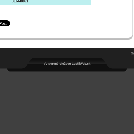
31668861
Vytvorené službou LepšíWeb.sk