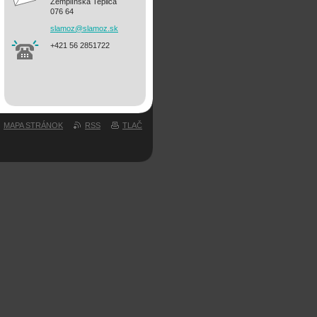
Zemplínska Teplica
076 64
slamoz@s
lamoz.sk
+421 56 2851722
MAPA STRÁNOK
RSS
TLAČ