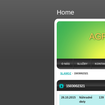
Home
O NÁS
SLUŽBY
KONTA
SLAMOZ
1503002321
FAKTÚRY 2026
1503002321
26.10.2015
Náhradné
139
diely