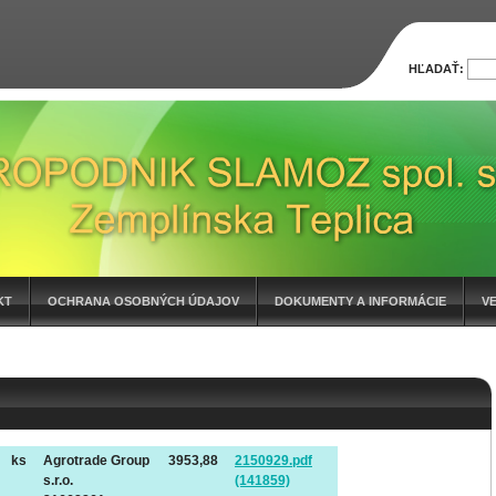
HĽADAŤ:
KT
OCHRANA OSOBNÝCH ÚDAJOV
DOKUMENTY A INFORMÁCIE
V
ks
Agrotrade Group
3953,88
2150929.pdf
s.r.o.
(141859)