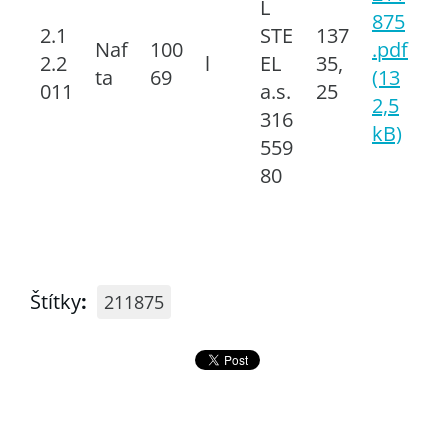
L
875
2.1
STE
137
Naf
100
.pdf
2.2
l
EL
35,
ta
69
(13
011
a.s.
25
2,5
316
kB)
559
80
Štítky
:
211875