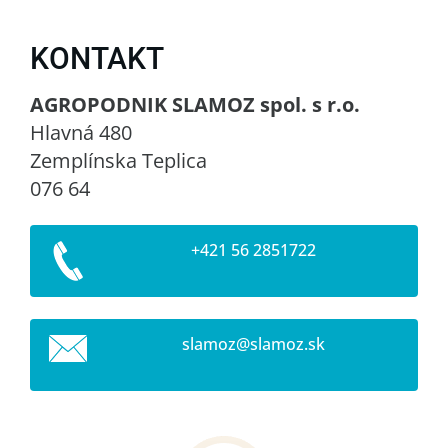
KONTAKT
AGROPODNIK SLAMOZ spol. s r.o.
Hlavná 480
Zemplínska Teplica
076 64
+421 56 2851722
slamoz@s
lamoz.sk