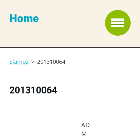
Home
Slamoz
>
201310064
201310064
AD
M