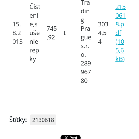
Tra
Čist
213
din
eni
061
g
15.
e,s
303
8.p
745
Pra
8.2
uše
t
4,5
df
,92
gue
013
nie
4
(10
s.r.
rep
5,6
o.
ky
kB)
289
967
80
Štítky
:
2130618