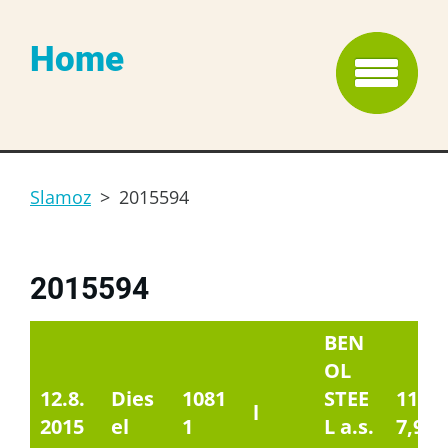
Home
Slamoz
>
2015594
2015594
BEN
OL
12.8.
Dies
1081
STEE
1155
l
2015
el
1
L a.s.
7,96