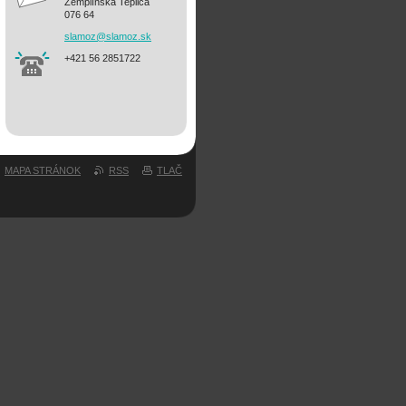
Zemplínska Teplica
076 64
slamoz@s
lamoz.sk
+421 56 2851722
MAPA STRÁNOK
RSS
TLAČ