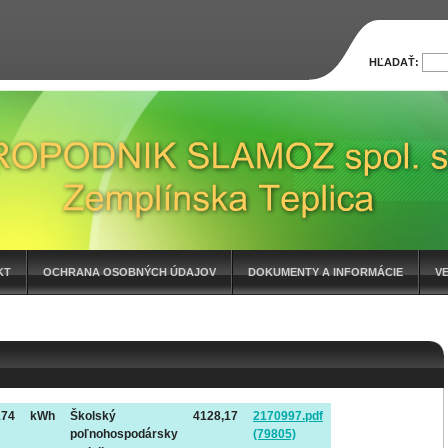
HĽADAŤ:
KT
OCHRANA OSOBNÝCH ÚDAJOV
DOKUMENTY A INFORMÁCIE
V
174
kWh
Školský
4128,17
2170997.pdf
poľnohospodársky
(79805)