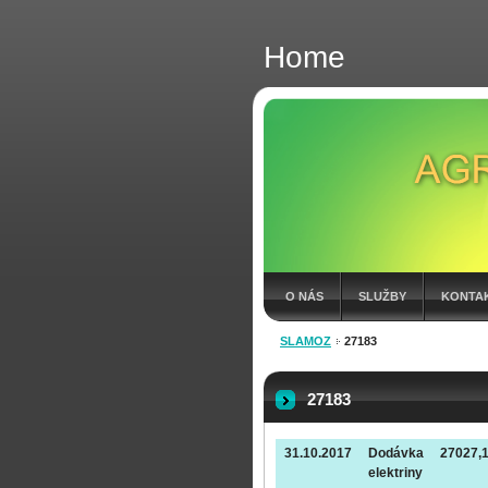
Home
O NÁS
SLUŽBY
KONTA
SLAMOZ
27183
FAKTÚRY 2026
27183
31.10.2017
Dodávka
27027,
elektriny