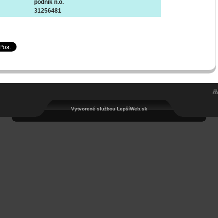
podnik n.o.
31256481
Vytvorené službou LepšíWeb.sk