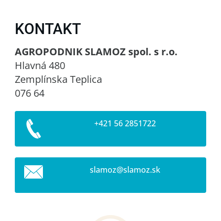
KONTAKT
AGROPODNIK SLAMOZ spol. s r.o.
Hlavná 480
Zemplínska Teplica
076 64
+421 56 2851722
slamoz@s
lamoz.sk