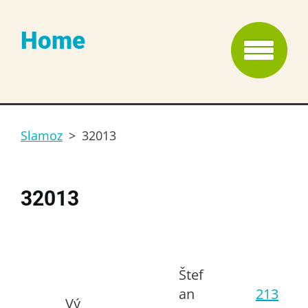
Home
Slamoz
>
32013
32013
Štef
an
213
Vý