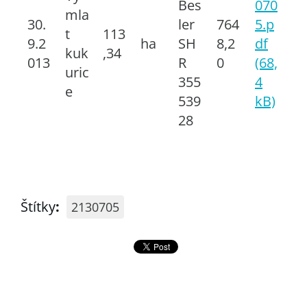
Bes
070
mla
30.
ler
764
5.p
t
113
9.2
ha
SH
8,2
df
kuk
,34
013
R
0
(68,
uric
355
4
e
539
kB)
28
Štítky
:
2130705