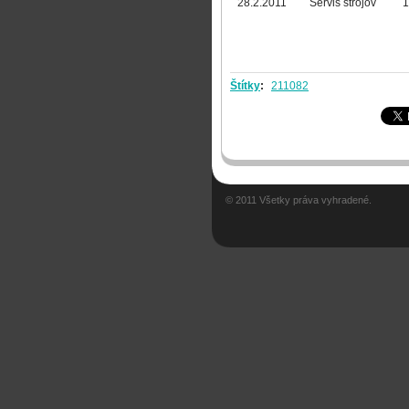
28.2.2011
Servis strojov
1
Štítky
:
211082
© 2011 Všetky práva vyhradené.