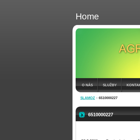
Home
O NÁS
SLUŽBY
KONTA
SLAMOZ
6510000227
FAKTÚRY 2026
6510000227