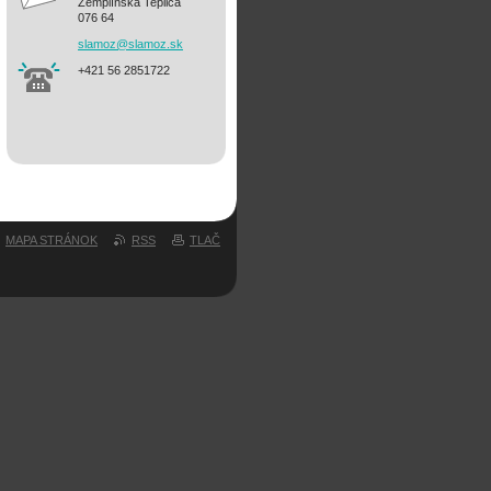
Zemplínska Teplica
076 64
slamoz@s
lamoz.sk
+421 56 2851722
MAPA STRÁNOK
RSS
TLAČ