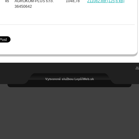
ks
AGROKOM-PLUS s.r.o.
1048,78
211082.pdf (125,6 kB)
36450642
Vytvorené službou LepšíWeb.sk