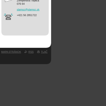
Zemplínska Teplica
076 64
slamoz@s
lamoz.sk
+421 56 2851722
MAPA STRÁNOK
RSS
TLAČ