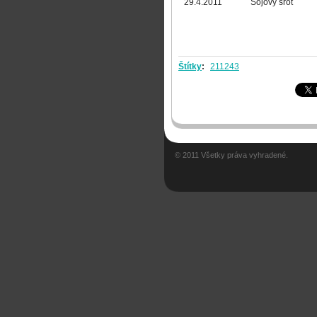
29.4.2011
Sojový šrot
Štítky
:
211243
© 2011 Všetky práva vyhradené.