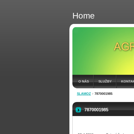
Home
O NÁS
SLUŽBY
KONTA
SLAMOZ
7870001985
FAKTÚRY 2026
7870001985