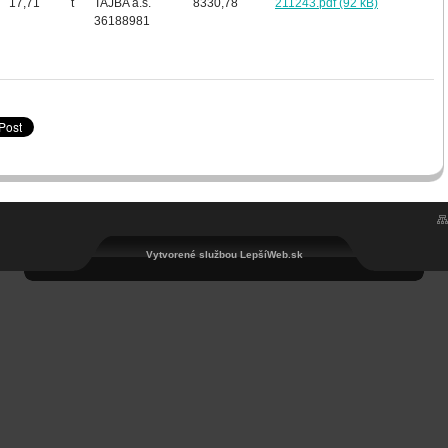
17,71
t
TAJBA a.s.
8330,78
211243.pdf (92 kB)
36188981
Vytvorené službou LepšíWeb.sk