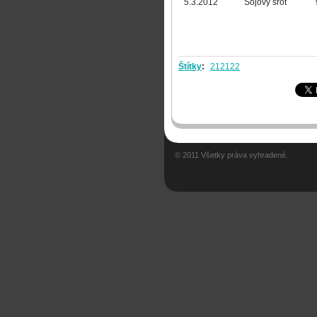
5.3.2012
Sojový šrot
Štítky
:
212122
© 2011 Všetky práva vyhradené.