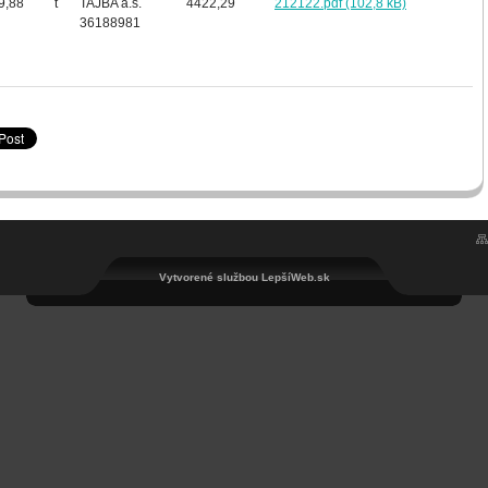
9,88
t
TAJBA a.s.
4422,29
212122.pdf (102,8 kB)
36188981
Vytvorené službou LepšíWeb.sk