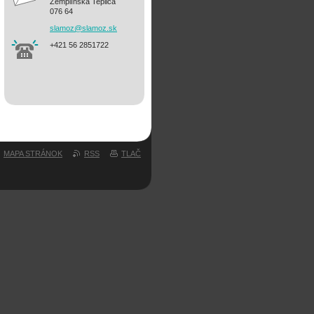
Zemplínska Teplica
076 64
slamoz@s
lamoz.sk
+421 56 2851722
MAPA STRÁNOK
RSS
TLAČ