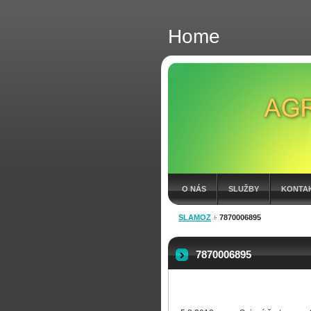
Home
O NÁS
SLUŽBY
KONTA
SLAMOZ
7870006895
FAKTÚRY 2026
7870006895