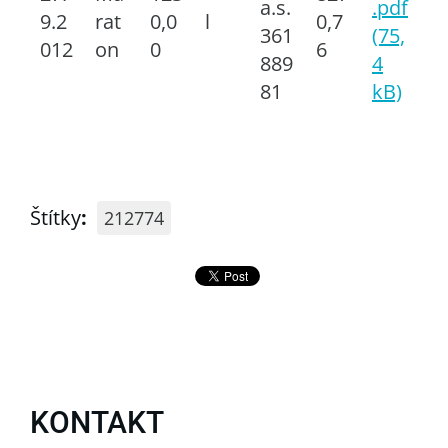
a.s.
.pdf
9.2
rat
0,0
l
0,7
361
(75,
012
on
0
6
889
4
81
kB)
Štítky
:
212774
KONTAKT