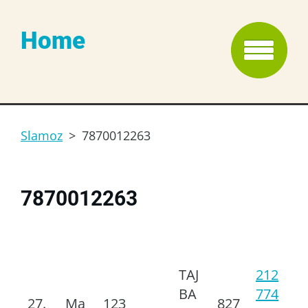
Home
Slamoz
>
7870012263
7870012263
TAJ
212
BA
774
27.
Ma
123
827