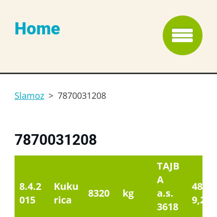
Home
Slamoz
>
7870031208
7870031208
TAJB
A
8.4.2
Kuku
4840
8320
kg
a.s.
015
rica
9,20
3618