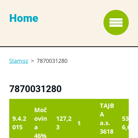
Home
Slamoz
>
7870031280
7870031280
TAJB
Moč
A
9.4.2
ovin
127,2
5343
t
a.s.
015
a
3
6,60
3618
46%