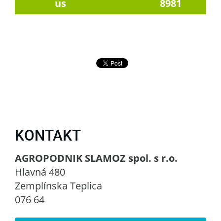
us
8981
KONTAKT
AGROPODNIK SLAMOZ spol. s r.o.
Hlavná 480
Zemplínska Teplica
076 64