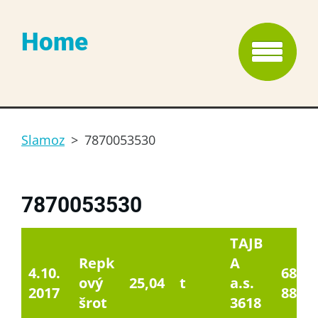
Home
Slamoz
>
7870053530
7870053530
TAJB
Repk
A
4.10.
6814,
ový
25,04
t
a.s.
2017
88
šrot
3618