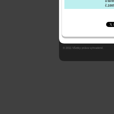
o ter
č.100
© 2011 Všetky práva vyhradené.