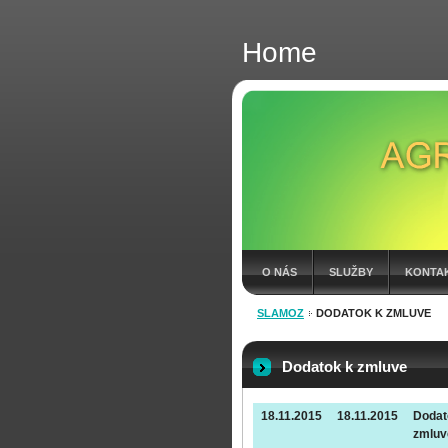
Home
O NÁS
SLUŽBY
KONTA
SLAMOZ
DODATOK K ZMLUVE
FAKTÚRY 2026
Dodatok k zmluve
18.11.2015
18.11.2015
Dodat
zmluv