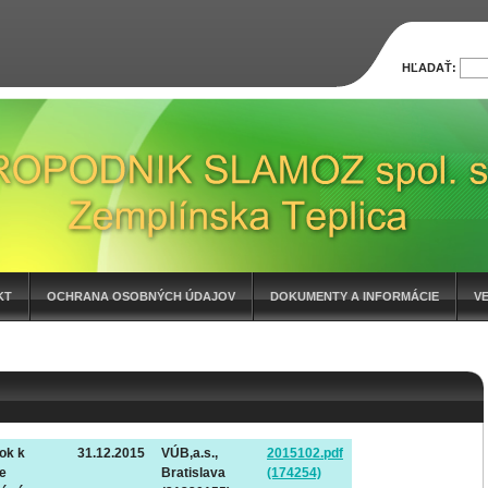
HĽADAŤ:
KT
OCHRANA OSOBNÝCH ÚDAJOV
DOKUMENTY A INFORMÁCIE
V
ok k
31.12.2015
VÚB,a.s.,
2015102.pdf
e
Bratislava
(174254)