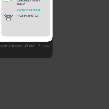
Zemplínska Teplica
076 64
slamoz@s
lamoz.sk
+421 56 2851722
MAPA STRÁNOK
RSS
TLAČ