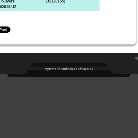
mín.úvere
(31320155)
5/2015/UZ
Vytvorené službou LepšíWeb.sk