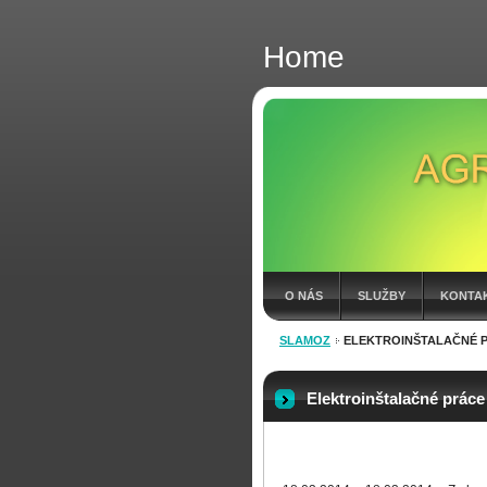
Home
O NÁS
SLUŽBY
KONTA
SLAMOZ
ELEKTROINŠTALAČNÉ 
FAKTÚRY 2026
Elektroinštalačné práce