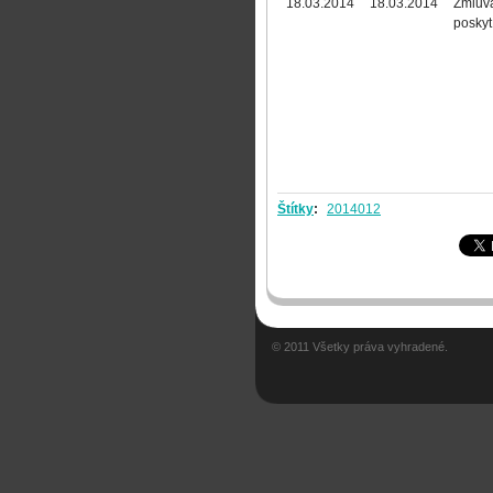
18.03.2014
18.03.2014
Zmluv
poskyt
Štítky
:
2014012
© 2011 Všetky práva vyhradené.