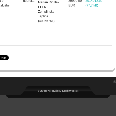
a o
neurčitá
29990,00
2014012.pdf
Marian Ridilla-
.služby
EUR
(77,7 kB)
ELEKT,
Zemplínska
Teplica
(40955761)
Vytvorené službou LepšíWeb.sk