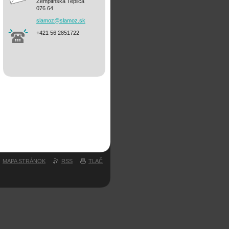
Zemplínska Teplica
076 64
slamoz@s
lamoz.sk
+421 56 2851722
MAPA STRÁNOK
RSS
TLAČ