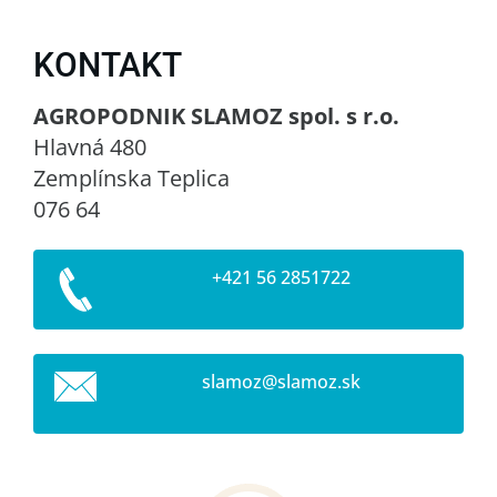
KONTAKT
AGROPODNIK SLAMOZ spol. s r.o.
Hlavná 480
Zemplínska Teplica
076 64
+421 56 2851722
slamoz@s
lamoz.sk