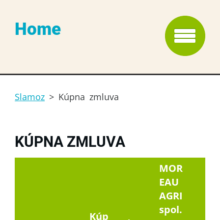
Home
Slamoz
>
Kúpna zmluva
KÚPNA ZMLUVA
MOR
EAU
AGRI
spol.
Kúp