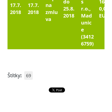
do
s
1629
17.7.
17.7.
na
25.8.
r.o.,
0,00
2018
2018
zmlu
2018
Mad
EUR
va
unic
e
(3412
6759)
Štítky
:
69