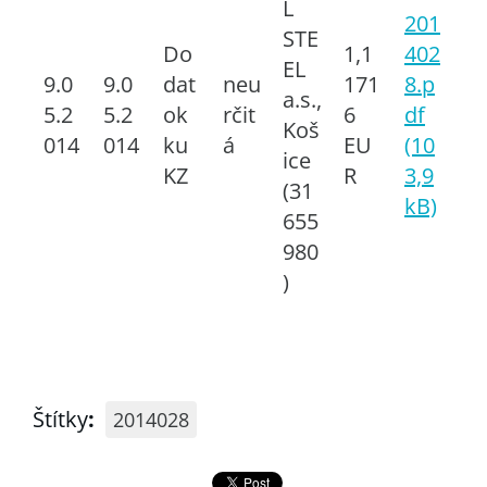
L
201
STE
Do
1,1
402
EL
9.0
9.0
dat
neu
171
8.p
a.s.,
5.2
5.2
ok
rčit
6
df
Koš
014
014
ku
á
EU
(10
ice
KZ
R
3,9
(31
kB)
655
980
)
Štítky
:
2014028