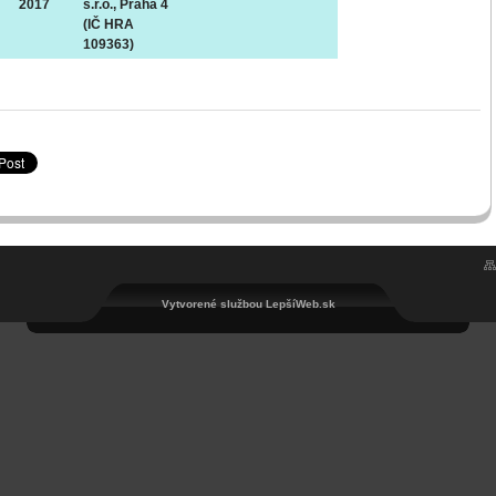
2017
s.r.o., Praha 4
(IČ HRA
109363)
Vytvorené službou LepšíWeb.sk