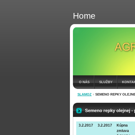
Home
O NÁS
SLUŽBY
KONTA
SLAMOZ
SEMENO REPKY OLEJNE
FAKTÚRY 2026
Semeno repky olejnej - 
3.2.2017
3.2.2017
Kúpna
zmluva