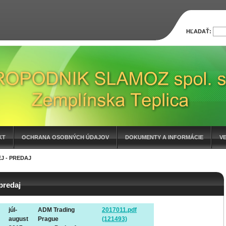
HĽADAŤ:
KT
OCHRANA OSOBNÝCH ÚDAJOV
DOKUMENTY A INFORMÁCIE
V
J - PREDAJ
predaj
júl-
ADM Trading
2017011.pdf
august
Prague
(121493)