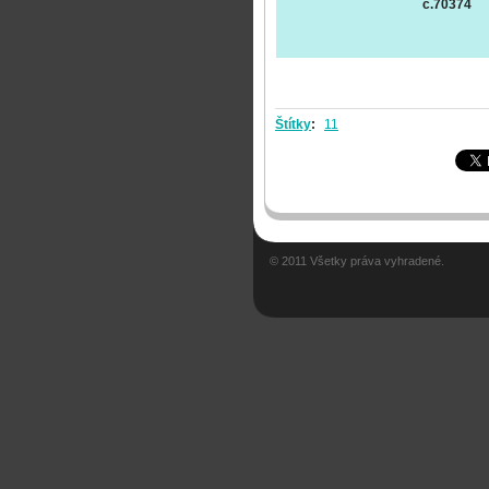
č.70374
Štítky
:
11
© 2011 Všetky práva vyhradené.