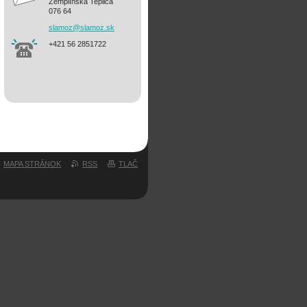
Zemplínska Teplica
076 64
slamoz@s
lamoz.sk
+421 56 2851722
MAPA STRÁNOK
RSS
TLAČ