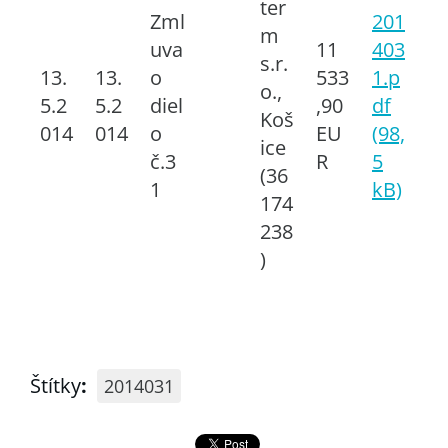
ter
Zml
201
m
uva
11
403
s.r.
13.
13.
o
533
1.p
o.,
5.2
5.2
diel
,90
df
Koš
014
014
o
EU
(98,
ice
č.3
R
5
(36
1
kB)
174
238
)
Štítky
:
2014031