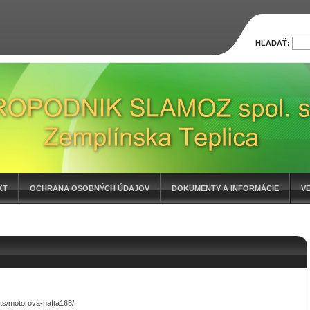
HĽADAŤ:
KT
OCHRANA OSOBNÝCH ÚDAJOV
DOKUMENTY A INFORMÁCIE
V
ts/motorova-nafta168/