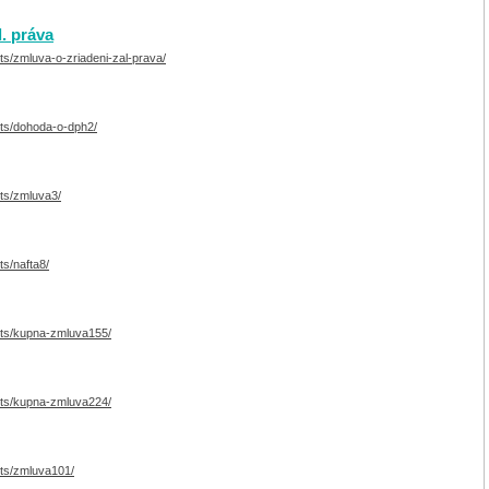
l. práva
ts/zmluva-o-zriadeni-zal-prava/
cts/dohoda-o-dph2/
ts/zmluva3/
s/nafta8/
cts/kupna-zmluva155/
cts/kupna-zmluva224/
cts/zmluva101/