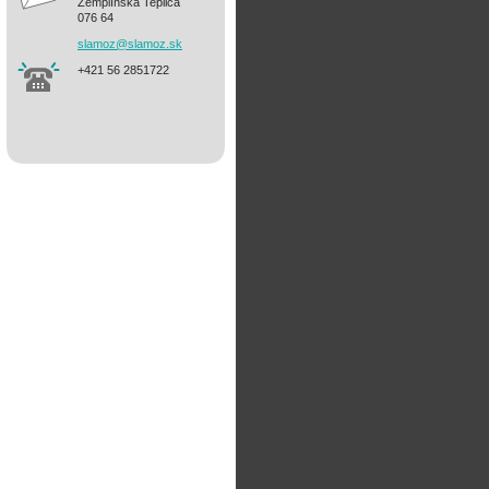
Zemplínska Teplica
076 64
slamoz@s
lamoz.sk
+421 56 2851722