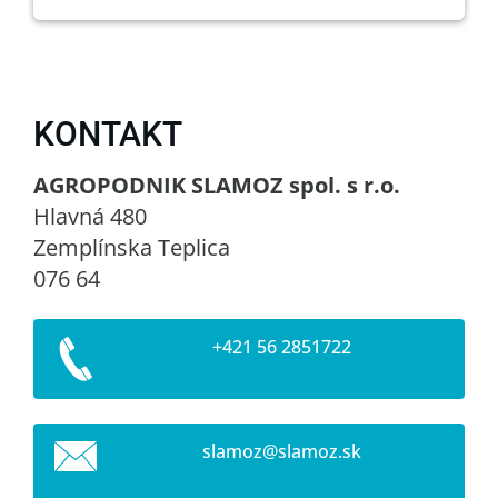
KONTAKT
AGROPODNIK SLAMOZ spol. s r.o.
Hlavná 480
Zemplínska Teplica
076 64
+421 56 2851722
slamoz@s
lamoz.sk