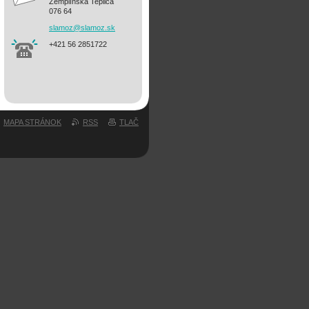
Zemplínska Teplica
076 64
slamoz@s
lamoz.sk
+421 56 2851722
MAPA STRÁNOK
RSS
TLAČ