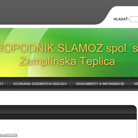
HĽADAŤ:
KT
OCHRANA OSOBNÝCH ÚDAJOV
DOKUMENTY A INFORMÁCIE
V
ts/a201319/