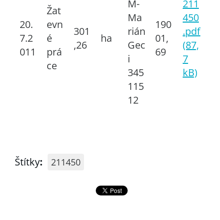
M-
211
Žat
Ma
450
20.
evn
190
301
rián
.pdf
7.2
é
ha
01,
,26
Gec
(87,
011
prá
69
i
7
ce
345
kB)
115
12
Štítky
:
211450