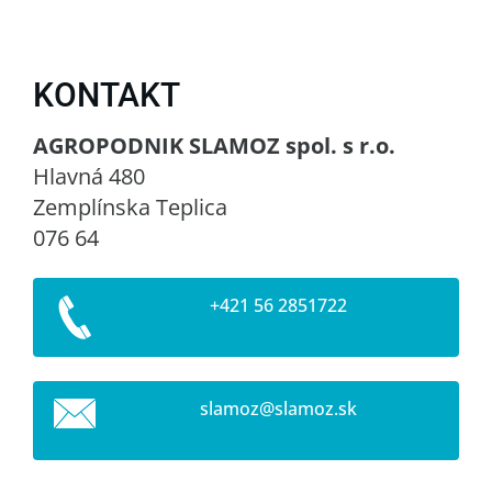
KONTAKT
AGROPODNIK SLAMOZ spol. s r.o.
Hlavná 480
Zemplínska Teplica
076 64
+421 56 2851722
slamoz@s
lamoz.sk